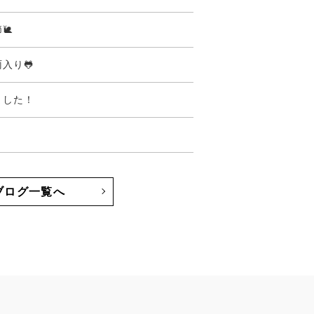
🐌
入り🐸
ました！
ブログ一覧へ